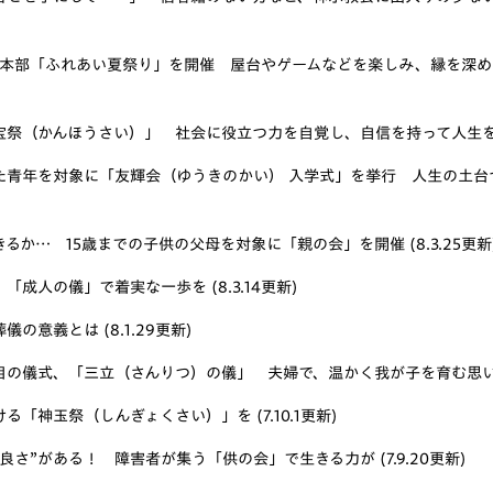
総本部「ふれあい夏祭り」を開催 屋台やゲームなどを楽しみ、縁を深めたひと
宝祭（かんほうさい）」 社会に役立つ力を自覚し、自信を持って人生を歩み出
た青年を対象に「友輝会（ゆうきのかい） 入学式」を挙行 人生の土台
か… 15歳までの子供の父母を対象に「親の会」を開催 (8.3.25更新
成人の儀」で着実な一歩を (8.3.14更新)
の意義とは (8.1.29更新)
の儀式、「三立（さんりつ）の儀」 夫婦で、温かく我が子を育む思いを強めて
「神玉祭（しんぎょくさい）」を (7.10.1更新)
さ”がある！ 障害者が集う「供の会」で生きる力が (7.9.20更新)