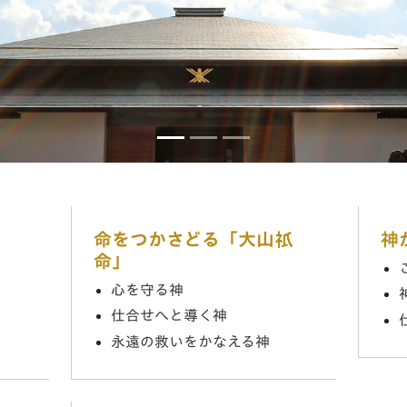
命をつかさどる「大山
神
命」
心を守る神
仕合せへと導く神
永遠の救いをかなえる神