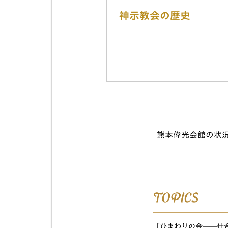
神示教会の歴史
熊本偉光会館の状
「ひまわりの会――仕合