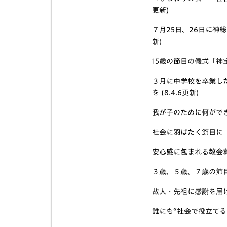
更新)
７月25日、26日に神
新)
15歳の節目の儀式「神
３月に中学校を卒業し
を (8.4.6更新)
我が子のために何ができる
社会に羽ばたく節目に 「
安心感に包まれる教会葬儀
３歳、５歳、７歳の節目
故人・先祖に感謝を届ける
誰にも“社会で役立てる良