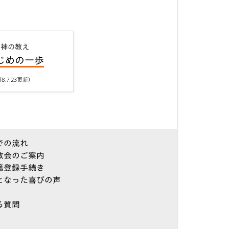
神の教え
じめの一歩
8.7.23更新）
での流れ
教会のご案内
籍登録手続き
となった喜びの声
る質問